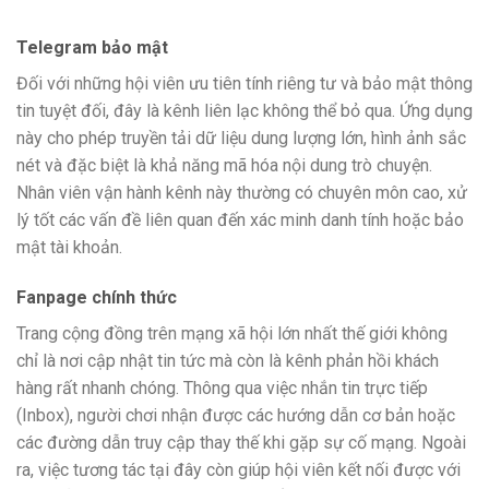
Telegram bảo mật
Đối với những hội viên ưu tiên tính riêng tư và bảo mật thông
tin tuyệt đối, đây là kênh liên lạc không thể bỏ qua. Ứng dụng
này cho phép truyền tải dữ liệu dung lượng lớn, hình ảnh sắc
nét và đặc biệt là khả năng mã hóa nội dung trò chuyện.
Nhân viên vận hành kênh này thường có chuyên môn cao, xử
lý tốt các vấn đề liên quan đến xác minh danh tính hoặc bảo
mật tài khoản.
Fanpage chính thức
Trang cộng đồng trên mạng xã hội lớn nhất thế giới không
chỉ là nơi cập nhật tin tức mà còn là kênh phản hồi khách
hàng rất nhanh chóng. Thông qua việc nhắn tin trực tiếp
(Inbox), người chơi nhận được các hướng dẫn cơ bản hoặc
các đường dẫn truy cập thay thế khi gặp sự cố mạng. Ngoài
ra, việc tương tác tại đây còn giúp hội viên kết nối được với