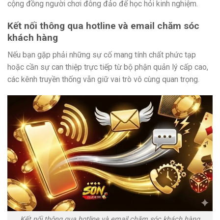
cộng đồng người chơi đông đảo để học hỏi kinh nghiệm.
Kết nối thông qua hotline và email chăm sóc
khách hàng
Nếu bạn gặp phải những sự cố mang tính chất phức tạp
hoặc cần sự can thiệp trực tiếp từ bộ phận quản lý cấp cao,
các kênh truyền thống vẫn giữ vai trò vô cùng quan trọng.
Kết nối thông qua hotline và email chăm sóc khách hàng