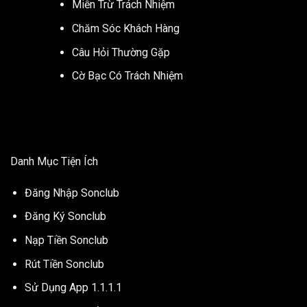
Miễn Trừ Trách Nhiệm
Chăm Sóc Khách Hàng
Câu Hỏi Thường Gặp
Cờ Bạc Có Trách Nhiệm
Danh Mục Tiện Ích
Đăng Nhập Sonclub
Đăng Ký Sonclub
Nạp Tiền Sonclub
Rút Tiền Sonclub
Sử Dụng App 1.1.1.1