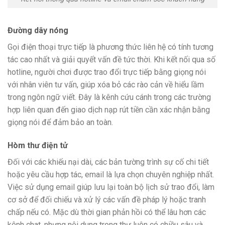
Đường dây nóng
Gọi điện thoại trực tiếp là phương thức liên hệ có tính tương
tác cao nhất và giải quyết vấn đề tức thời. Khi kết nối qua số
hotline, người chơi được trao đổi trực tiếp bằng giọng nói
với nhân viên tư vấn, giúp xóa bỏ các rào cản về hiểu lầm
trong ngôn ngữ viết. Đây là kênh cứu cánh trong các trường
hợp liên quan đến giao dịch nạp rút tiền cần xác nhận bằng
giọng nói để đảm bảo an toàn.
Hòm thư điện tử
Đối với các khiếu nại dài, các bản tường trình sự cố chi tiết
hoặc yêu cầu hợp tác, email là lựa chọn chuyên nghiệp nhất.
Việc sử dụng email giúp lưu lại toàn bộ lịch sử trao đổi, làm
cơ sở để đối chiếu và xử lý các vấn đề pháp lý hoặc tranh
chấp nếu có. Mặc dù thời gian phản hồi có thể lâu hơn các
kênh chat, nhưng nội dung trong thư luôn có chiều sâu và