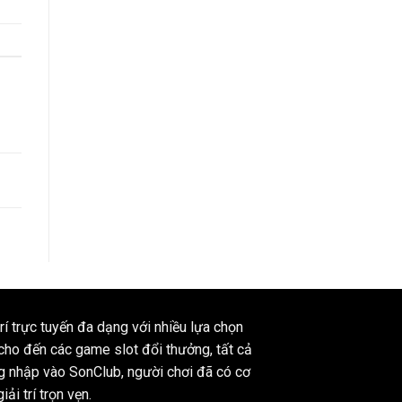
í trực tuyến đa dạng với nhiều lựa chọn
 cho đến các game slot đổi thưởng, tất cả
g nhập vào SonClub, người chơi đã có cơ
ải trí trọn vẹn.