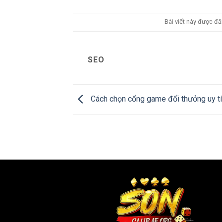
Bài viết này được đ
SEO
Cách chọn cổng game đổi thưởng uy tí