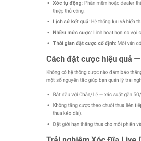
Xóc tự động:
Phần mềm hoặc dealer thật 
thiệp thủ công.
Lịch sử kết quả:
Hệ thống lưu và hiển thị
Nhiều mức cược:
Linh hoạt hơn so với c
Thời gian đặt cược cố định:
Mỗi ván có
Cách đặt cược hiệu quả —
Không có hệ thống cược nào đảm bảo thắng l
một số nguyên tắc giúp bạn quản lý trải ngh
Bắt đầu với Chẵn/Lẻ — xác suất gần 50/
Không tăng cược theo chuỗi thua liên tiế
thua kéo dài).
Đặt giới hạn thắng thua cho mỗi phiên và
Trải nghiệm Xóc Đĩa Live 