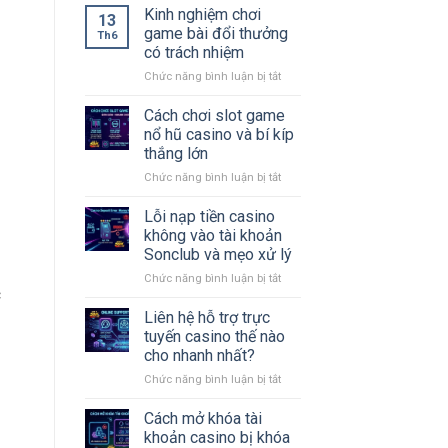
chọn
A
Kinh nghiệm chơi
13
cổng
đến
game bài đổi thưởng
Th6
game
Z
có trách nhiệm
đổi
cho
Chức năng bình luận bị tắt
ở
thưởng
người
Kinh
uy
mới
nghiệm
tín
Cách chơi slot game
chơi
và
nổ hũ casino và bí kíp
game
an
thắng lớn
bài
toàn
Chức năng bình luận bị tắt
ở
đổi
Cách
thưởng
chơi
có
Lỗi nạp tiền casino
slot
trách
không vào tài khoản
game
nhiệm
Sonclub và mẹo xử lý
nổ
Chức năng bình luận bị tắt
ở
hũ
c
Lỗi
casino
nạp
và
Liên hệ hỗ trợ trực
tiền
bí
tuyến casino thế nào
casino
kíp
cho nhanh nhất?
không
thắng
Chức năng bình luận bị tắt
ở
vào
lớn
Liên
tài
hệ
khoản
Cách mở khóa tài
hỗ
Sonclub
khoản casino bị khóa
trợ