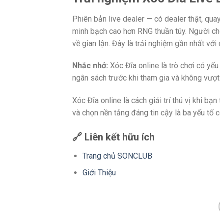
Phiên bản live dealer — có dealer thật, qu
minh bạch cao hơn RNG thuần túy. Người chơi
về gian lận. Đây là trải nghiệm gần nhất với
Nhắc nhở:
Xóc Đĩa online là trò chơi có yếu 
ngân sách trước khi tham gia và không vượt
Xóc Đĩa online là cách giải trí thú vị khi bạ
và chọn nền tảng đáng tin cậy là ba yếu tố c
🔗 Liên kết hữu ích
Trang chủ SONCLUB
Giới Thiệu