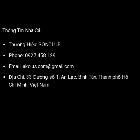
Thông Tin Nhà Cái
Thương Hiệu: SONCLUB
Phone: 0927 458 129
Email:
akq.us.com@gmail.com
Địa Chỉ: 33 Đường số 1, An Lạc, Bình Tân, Thành phố Hồ
Chí Minh, Việt Nam