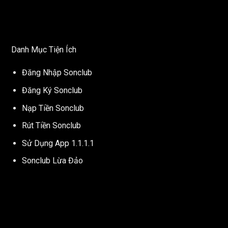
Danh Mục Tiện Ích
Đăng Nhập Sonclub
Đăng Ký Sonclub
Nạp Tiền Sonclub
Rút Tiền Sonclub
Sử Dụng App 1.1.1.1
Sonclub Lừa Đảo