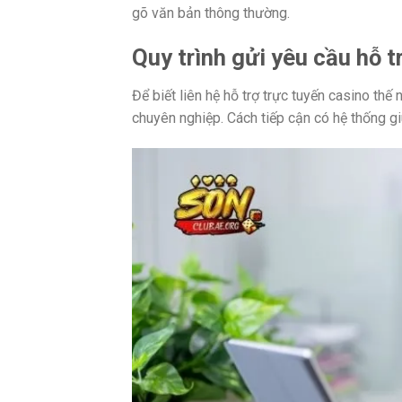
gõ văn bản thông thường.
Quy trình gửi yêu cầu hỗ t
Để biết liên hệ hỗ trợ trực tuyến casino thế
chuyên nghiệp. Cách tiếp cận có hệ thống gi