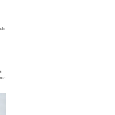
chi
ái
hục