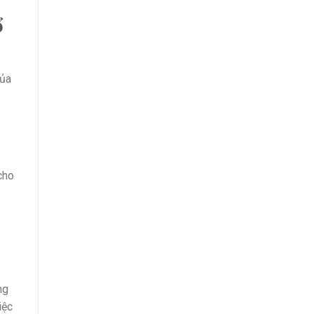
lá
đối
hiệu
thủ
ổ
quả
từ
cao
thủ
sòng
của
bài
cho
ng
iệc