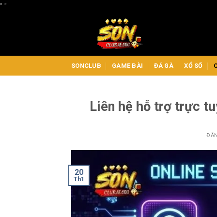
"
"
Bỏ
qua
nội
dung
SONCLUB
GAME BÀI
ĐÁ GÀ
XỔ SỐ
Liên hệ hỗ trợ trực t
ĐĂ
20
Th1