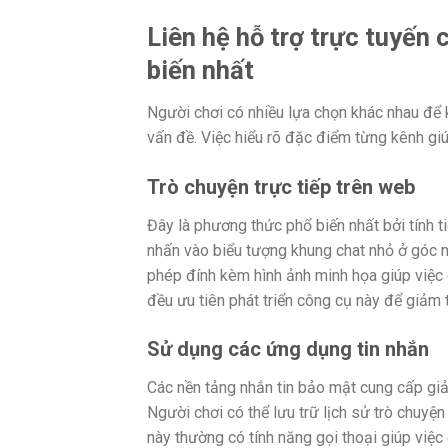
Liên hệ hỗ trợ trực tuyến
biến nhất
Người chơi có nhiều lựa chọn khác nhau để 
vấn đề. Việc hiểu rõ đặc điểm từng kênh giú
Trò chuyện trực tiếp trên web
Đây là phương thức phổ biến nhất bởi tính t
nhấn vào biểu tượng khung chat nhỏ ở góc m
phép đính kèm hình ảnh minh họa giúp việc d
đều ưu tiên phát triển công cụ này để giảm 
Sử dụng các ứng dụng tin nhắn
Các nền tảng nhắn tin bảo mật cung cấp giải
Người chơi có thể lưu trữ lịch sử trò chuyện
này thường có tính năng gọi thoại giúp việc