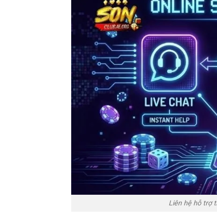
Liên hệ hỗ trợ 