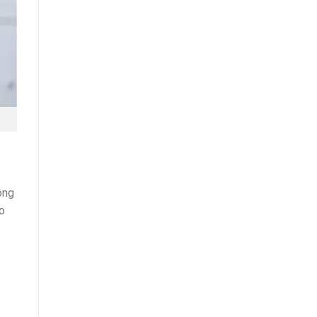
ông
ho