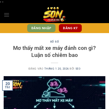
"
"
Bỏ
qua
nội
dung
ĐĂNG NHẬP
ĐĂNG KÝ
XỔ SỐ
Mơ thấy mất xe máy đánh con gì?
Luận số chiêm bao
ĐĂNG VÀO
THÁNG 1 20, 2026
BỞI
SEO
20
Th1