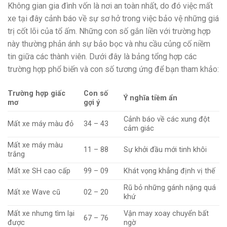
Không gian gia đình vốn là nơi an toàn nhất, do đó việc mất
xe tại đây cảnh báo về sự sơ hở trong việc bảo vệ những giá
trị cốt lõi của tổ ấm. Những con số gắn liền với trường hợp
này thường phản ánh sự bảo bọc và nhu cầu củng cố niềm
tin giữa các thành viên.
Dưới đây là bảng tổng hợp các
trường hợp phổ biến và con số tương ứng để bạn tham khảo:
Trường hợp giấc
Con số
Ý nghĩa tiềm ẩn
mơ
gợi ý
Cảnh báo về các xung đột
Mất xe máy màu đỏ
34 – 43
cảm giác
Mất xe máy màu
11 – 88
Sự khởi đầu mới tinh khôi
trắng
Mất xe SH cao cấp
99 – 09
Khát vọng khẳng định vị thế
Rũ bỏ những gánh nặng quá
Mất xe Wave cũ
02 – 20
khứ
Mất xe nhưng tìm lại
Vận may xoay chuyển bất
67 – 76
được
ngờ