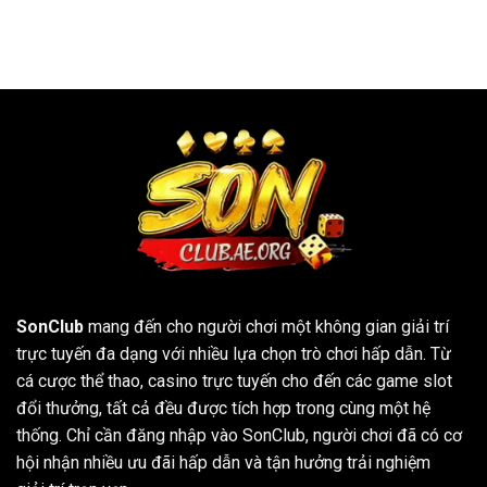
định
chơi
bull
mới
bài
và
bài
bí
bửu
quyết
4
hạ
lá
gục
hiệu
đối
quả
thủ
từ
cao
thủ
sòng
bài
SonClub
mang đến cho người chơi một không gian giải trí
trực tuyến đa dạng với nhiều lựa chọn trò chơi hấp dẫn. Từ
cá cược thể thao, casino trực tuyến cho đến các game slot
đổi thưởng, tất cả đều được tích hợp trong cùng một hệ
thống. Chỉ cần đăng nhập vào SonClub, người chơi đã có cơ
hội nhận nhiều ưu đãi hấp dẫn và tận hưởng trải nghiệm