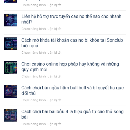
game
trách
Chức năng bình luận bị tắt
ở
nổ
nhiệm
Lỗi
hũ
nạp
Liên hệ hỗ trợ trực tuyến casino thế nào cho nhanh
casino
tiền
và
nhất?
casino
bí
Chức năng bình luận bị tắt
ở
không
kíp
Liên
vào
thắng
hệ
Cách mở khóa tài khoản casino bị khóa tại Sonclub
tài
lớn
hỗ
khoản
hiệu quả
trợ
Sonclub
Chức năng bình luận bị tắt
ở
trực
và
Cách
tuyến
mẹo
mở
Chơi casino online hợp pháp hay không và những
casino
xử
khóa
thế
quy định mới
lý
tài
nào
Chức năng bình luận bị tắt
ở
khoản
cho
Chơi
casino
nhanh
casino
Cách chơi bài ngầu hầm bull bull và bí quyết hạ gục
bị
nhất?
online
khóa
đối thủ
hợp
tại
Chức năng bình luận bị tắt
ở
pháp
Sonclub
Cách
hay
hiệu
chơi
Cách chơi bài bài bửu 4 lá hiệu quả từ cao thủ sòng
không
quả
bài
và
bài
ngầu
những
Chức năng bình luận bị tắt
ở
hầm
quy
Cách
bull