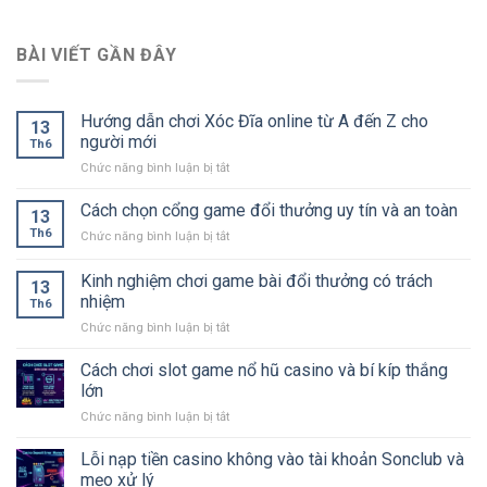
BÀI VIẾT GẦN ĐÂY
Hướng dẫn chơi Xóc Đĩa online từ A đến Z cho
13
người mới
Th6
Chức năng bình luận bị tắt
ở
Hướng
dẫn
Cách chọn cổng game đổi thưởng uy tín và an toàn
13
chơi
Th6
Chức năng bình luận bị tắt
ở
Xóc
Cách
Đĩa
chọn
Kinh nghiệm chơi game bài đổi thưởng có trách
online
13
cổng
từ
nhiệm
Th6
game
A
Chức năng bình luận bị tắt
ở
đổi
đến
Kinh
thưởng
Z
nghiệm
uy
Cách chơi slot game nổ hũ casino và bí kíp thắng
cho
chơi
tín
lớn
người
game
và
mới
Chức năng bình luận bị tắt
ở
bài
an
Cách
đổi
toàn
chơi
Lỗi nạp tiền casino không vào tài khoản Sonclub và
thưởng
slot
có
mẹo xử lý