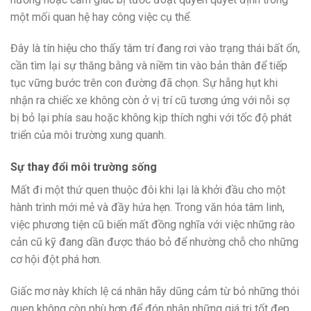
một mối quan hệ hay công việc cụ thể.
Đây là tín hiệu cho thấy tâm trí đang rơi vào trạng thái bất ổn,
cần tìm lại sự thăng bằng và niềm tin vào bản thân để tiếp
tục vững bước trên con đường đã chọn. Sự hẫng hụt khi
nhận ra chiếc xe không còn ở vị trí cũ tương ứng với nỗi sợ
bị bỏ lại phía sau hoặc không kịp thích nghi với tốc độ phát
triển của môi trường xung quanh.
Sự thay đổi môi trường sống
Mất đi một thứ quen thuộc đôi khi lại là khởi đầu cho một
hành trình mới mẻ và đầy hứa hẹn. Trong văn hóa tâm linh,
việc phương tiện cũ biến mất đồng nghĩa với việc những rào
cản cũ kỹ đang dần được tháo bỏ để nhường chỗ cho những
cơ hội đột phá hơn.
Giấc mơ này khích lệ cá nhân hãy dũng cảm từ bỏ những thói
quen không còn phù hợp để đón nhận những giá trị tốt đẹp