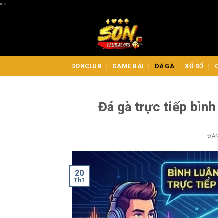
"
"
Bỏ
qua
nội
dung
SONCLUB
GAME BÀI
ĐÁ GÀ
XỔ SỐ
Đá gà trực tiếp bình
ĐĂ
20
Th1