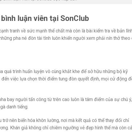
 bình luận viên tại SonClub
cạnh tranh về sức mạnh thể chất mà còn là bài kiểm tra về bản lĩn
hững pha né đòn tài tình luôn khiến người xem phải nín thở theo 
ua quá trình huấn luyện vô cùng khắt khe để sở hữu những bộ kỹ
o đến việc lựa chọn thời điểm tung đòn quyết định, mọi cử động đ
ha bay người tấn công từ trên cao luôn là tâm điểm của sự chú ý,
gà danh tiếng.
u trở nên biến hóa khôn lường, nơi mà kết quả có thể thay đổi chỉ
ương. Khán giả không chỉ chiêm ngưỡng vẻ đẹp hình thể mà còn 