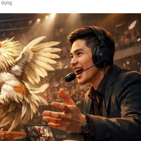
 dụng.