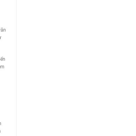
vẫn
ự
yển
ềm
m
n