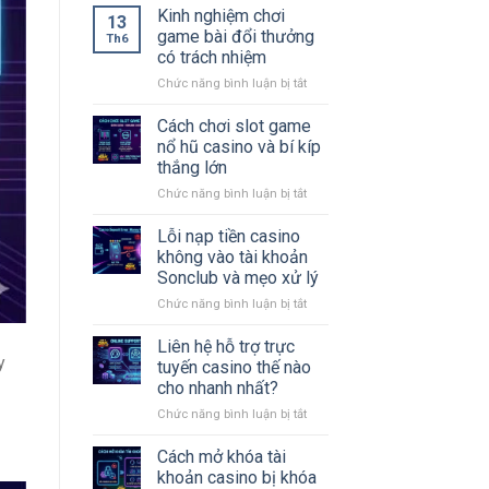
chọn
A
Kinh nghiệm chơi
13
cổng
đến
game bài đổi thưởng
Th6
game
Z
có trách nhiệm
đổi
cho
Chức năng bình luận bị tắt
ở
thưởng
người
Kinh
uy
mới
nghiệm
tín
Cách chơi slot game
chơi
và
nổ hũ casino và bí kíp
game
an
thắng lớn
bài
toàn
Chức năng bình luận bị tắt
ở
đổi
Cách
thưởng
chơi
có
Lỗi nạp tiền casino
slot
trách
không vào tài khoản
game
nhiệm
Sonclub và mẹo xử lý
nổ
Chức năng bình luận bị tắt
ở
hũ
Lỗi
casino
nạp
và
Liên hệ hỗ trợ trực
tiền
y
bí
tuyến casino thế nào
casino
kíp
cho nhanh nhất?
không
thắng
Chức năng bình luận bị tắt
ở
vào
lớn
Liên
tài
hệ
khoản
Cách mở khóa tài
hỗ
Sonclub
khoản casino bị khóa
trợ