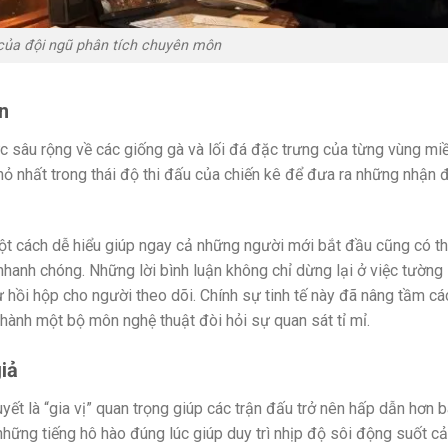
 của đội ngũ phân tích chuyên môn
n
c sâu rộng về các giống gà và lối đá đặc trưng của từng vùng miề
ỏ nhất trong thái độ thi đấu của chiến kê để đưa ra những nhận 
ột cách dễ hiểu giúp ngay cả những người mới bắt đầu cũng có t
hanh chóng. Những lời bình luận không chỉ dừng lại ở việc tường
 hồi hộp cho người theo dõi. Chính sự tinh tế này đã nâng tầm cá
hành một bộ môn nghệ thuật đòi hỏi sự quan sát tỉ mỉ.
iả
yết là “gia vị” quan trọng giúp các trận đấu trở nên hấp dẫn hơn 
những tiếng hô hào đúng lúc giúp duy trì nhịp độ sôi động suốt cả