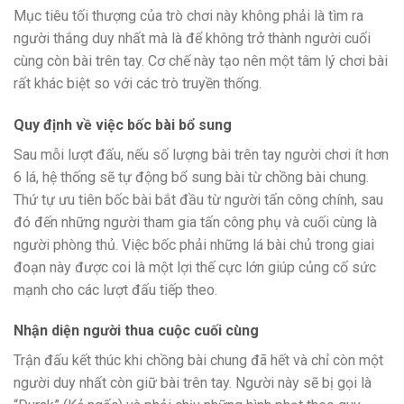
Mục tiêu tối thượng của trò chơi này không phải là tìm ra
người thắng duy nhất mà là để không trở thành người cuối
cùng còn bài trên tay. Cơ chế này tạo nên một tâm lý chơi bài
rất khác biệt so với các trò truyền thống.
Quy định về việc bốc bài bổ sung
Sau mỗi lượt đấu, nếu số lượng bài trên tay người chơi ít hơn
6 lá, hệ thống sẽ tự động bổ sung bài từ chồng bài chung.
Thứ tự ưu tiên bốc bài bắt đầu từ người tấn công chính, sau
đó đến những người tham gia tấn công phụ và cuối cùng là
người phòng thủ. Việc bốc phải những lá bài chủ trong giai
đoạn này được coi là một lợi thế cực lớn giúp củng cố sức
mạnh cho các lượt đấu tiếp theo.
Nhận diện người thua cuộc cuối cùng
Trận đấu kết thúc khi chồng bài chung đã hết và chỉ còn một
người duy nhất còn giữ bài trên tay. Người này sẽ bị gọi là