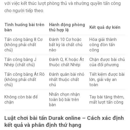
với việc kết thúc lượt phòng thủ và nhường quyền tấn công
cho người tiếp theo.
Tình huống bài trên
Hành động phòng
Kết quả dự kiến
bàn
thủ hợp lệ
Tấn công bằng 8 Cơ
Đánh 10 Cơ hoặc
Hóa giải thành
(không phải chất
bất kỳ lá chất chủ
công đòn tấn
chủ)
nào
công
Tấn công bằng J
Đánh Q, K hoặc Át
Chặn được bài chủ
Nhép (chất chủ)
thuộc chất Nhép
của đối phương
Tấn công bằng Át Rô
Đánh quân bài nhỏ
Tiết kiệm được bài
(không phải chất
nhất thuộc chất
lớn, giải vây an
chủ)
chủ
toàn
Nhấn chọn nhận
Không còn bài để
Tay bài tăng thêm,
toàn bộ bài trên
chặn
mất lượt tấn công
bàn
Luật chơi bài tấn Durak online – Cách xác định
kết quả và phân định thứ hạng