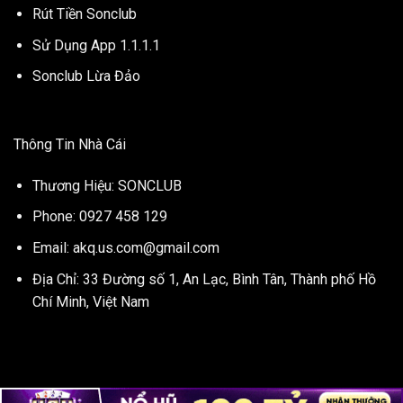
Rút Tiền Sonclub
Sử Dụng App 1.1.1.1
Sonclub Lừa Đảo
Thông Tin Nhà Cái
Thương Hiệu: SONCLUB
Phone: 0927 458 129
Email:
akq.us.com@gmail.com
Địa Chỉ: 33 Đường số 1, An Lạc, Bình Tân, Thành phố Hồ
Chí Minh, Việt Nam