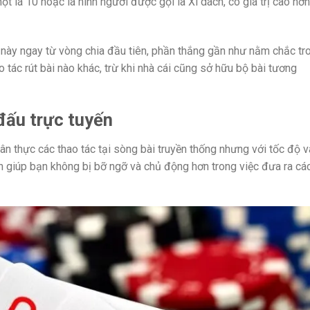
t lá 10 hoặc lá hình người được gọi là Xì dách, có giá trị cao hơ
này ngay từ vòng chia đầu tiên, phần thắng gần như nằm chắc tr
 tác rút bài nào khác, trừ khi nhà cái cũng sở hữu bộ bài tương
 đấu trực tuyến
 thực các thao tác tại sòng bài truyền thống nhưng với tốc độ v
hành giúp bạn không bị bỡ ngỡ và chủ động hơn trong việc đưa ra cá