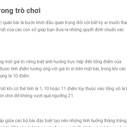
rong trò chơi
ị quân bài là bước khởi đầu quan trọng đối với bất kỳ ai muốn th
n chất của các con số giúp bạn đưa ra những quyết định chuẩn xác
g một giá trị riêng biệt ảnh hưởng trực tiếp đến tổng điểm của
ược tính điểm tương ứng với giá trị in trên mặt bài, trong khi các 
ung là 10 điểm.
hất khi có thể tính là 1, 10 hoặc 11 điểm tùy thuộc vào tổng số lá 
ười chơi để không vượt quá ngưỡng 21.
cấp giữa các bộ bài đặc biệt tạo nên những tình huống thắng trắng