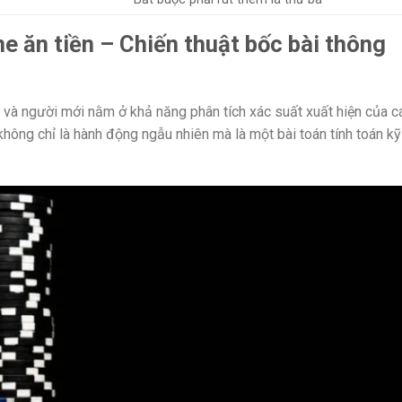
ne ăn tiền – Chiến thuật bốc bài thông
 và người mới nằm ở khả năng phân tích xác suất xuất hiện của c
 không chỉ là hành động ngẫu nhiên mà là một bài toán tính toán kỹ