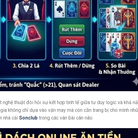
 nghệ thuật đòi hỏi sự kết hợp tinh tế giữa tư duy logic và khả n
m gia không chỉ dựa vào vận may mà còn cần trang bị cho mình nh
i nhà cái
Sonclub
trong các ván bài cân não.