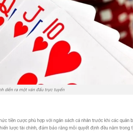
nh diễn ra một ván đấu trực tuyến
ức tiền cược phù hợp với ngân sách cá nhân trước khi các quân b
chiến lược tài chính, đảm bảo rằng mỗi quyết định đều nằm trong 