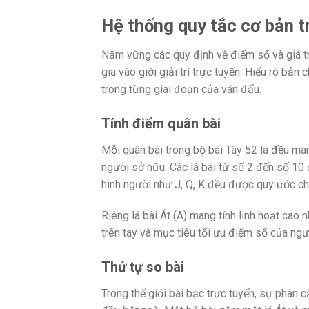
Hệ thống quy tắc cơ bản t
Nắm vững các quy định về điểm số và giá tr
gia vào giới giải trí trực tuyến. Hiểu rõ bả
trong từng giai đoạn của ván đấu.
Tính điểm quân bài
Mỗi quân bài trong bộ bài Tây 52 lá đều man
người sở hữu. Các lá bài từ số 2 đến số 10 đ
hình người như J, Q, K đều được quy ước ch
Riêng lá bài Át (A) mang tính linh hoạt cao n
trên tay và mục tiêu tối ưu điểm số của ng
Thứ tự so bài
Trong thế giới bài bạc trực tuyến, sự phân 